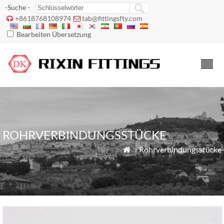
-Suche -
+8618768108974
tab@fittingsfty.com


Bearbeiten Übersetzung
ROHRVERBINDUNGSSTÜCKE
»
Rohrverbindungsstücke
