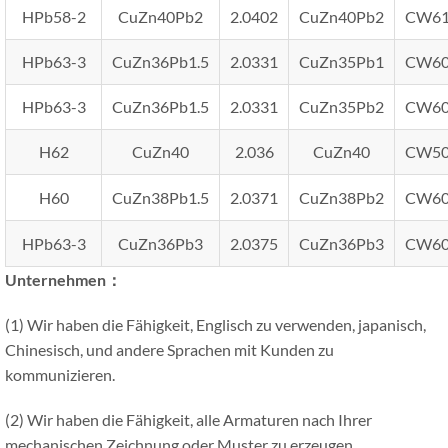
HPb58-2
CuZn40Pb2
2.0402
CuZn40Pb2
CW6
HPb63-3
CuZn36Pb1.5
2.0331
CuZn35Pb1
CW6
HPb63-3
CuZn36Pb1.5
2.0331
CuZn35Pb2
CW6
H62
CuZn40
2.036
CuZn40
CW5
H60
CuZn38Pb1.5
2.0371
CuZn38Pb2
CW6
HPb63-3
CuZn36Pb3
2.0375
CuZn36Pb3
CW6
Unternehmen：
(1) Wir haben die Fähigkeit, Englisch zu verwenden, japanisch,
Chinesisch, und andere Sprachen mit Kunden zu
kommunizieren.
(2) Wir haben die Fähigkeit, alle Armaturen nach Ihrer
mechanischen Zeichnung oder Muster zu erzeugen,.