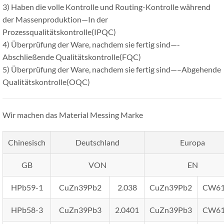
3) Haben die volle Kontrolle und Routing-Kontrolle während
der Massenproduktion—In der
Prozessqualitätskontrolle(IPQC)
4) Überprüfung der Ware, nachdem sie fertig sind—-
Abschließende Qualitätskontrolle(FQC)
5) Überprüfung der Ware, nachdem sie fertig sind—–Abgehende
Qualitätskontrolle(OQC)
Wir machen das Material Messing Marke
Chinesisch
Deutschland
Europa
GB
VON
EN
HPb59-1
CuZn39Pb2
2.038
CuZn39Pb2
CW6
HPb58-3
CuZn39Pb3
2.0401
CuZn39Pb3
CW6