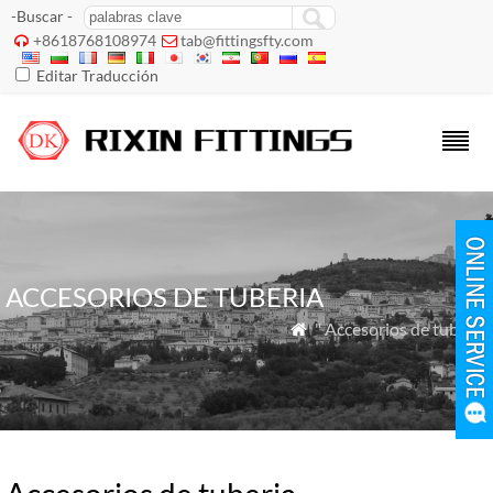
-Buscar -
+8618768108974
tab@fittingsfty.com


Editar Traducción
ACCESORIOS DE TUBERIA
" Accesorios de tuberia
