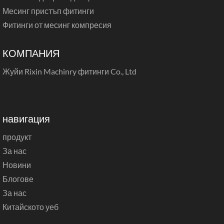
Месинг пристъп фитинги
Фитинги от месинг компресия
КОМПАНИЯ
Жуйи Rixin Machinry фитинги Co., Ltd
навигация
продукт
За нас
Новини
Блогове
За нас
Китайското уеб