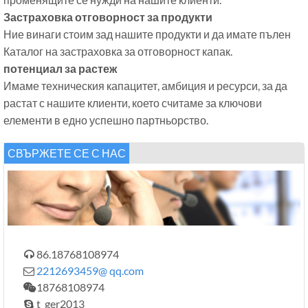
Застраховка отговорност за продукти
Ние винаги стоим зад нашите продукти и да имате пълен
Каталог на застраховка за отговорност капак.
потенциал за растеж
Имаме техническия капацитет, амбиция и ресурси, за да
растат с нашите клиенти, което считаме за ключови
елементи в едно успешно партньорство.
СВЪРЖЕТЕ СЕ С НАС
86.18768108974

2212693459@ qq.com

18768108974

t_ger2013
