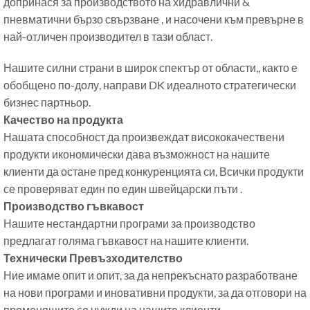
допринася за производството на хидравлични &
пневматични бързо свързване , и насочени към превърне в
най-отличен производител в тази област.
Нашите силни страни в широк спектър от области,, както е
обобщено по-долу, направи DK идеалното стратегически
бизнес партньор.
Качество на продукта
Нашата способност да произвеждат висококачествени
продукти икономически дава възможност на нашите
клиенти да остане пред конкуренцията си, Всички продукти
се проверяват един по един швейцарски пъти .
Производство гъвкавост
Нашите нестандартни програми за производство
предлагат голяма гъвкавост на нашите клиенти.
Технически Превъзходителство
Ние имаме опит и опит, за да непрекъснато разработване
на нови програми и иновативни продукти, за да отговори на
променящите се нужди на нашите клиенти.