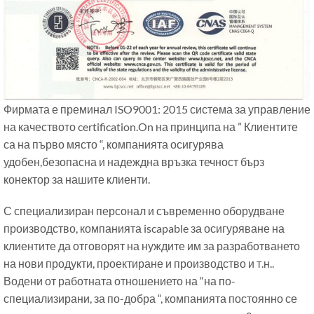
Фирмата е преминал ISO9001: 2015 система за управление
на качеството certification.On на принципа на ” Клиентите
са на първо място “, компанията осигурява
удобен,безопасна и надеждна връзка течност бърз
конектор за нашите клиенти.
С специализиран персонал и съвременно оборудване
производство, компанията iscapable за осигуряване на
клиентите да отговорят на нуждите им за разработването
на нови продукти, проектиране и производство и т.н..
Водени от работната отношението на “на по-
специализирани, за по-добра “, компанията постоянно се