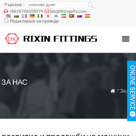
-Търсене -
+8618768108974
tab@fittingsfty.com


Редактиране на преводи
ЗА НАС
" За нас
