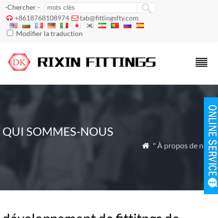
-Chercher -
+8618768108974
tab@fittingsfty.com


Modifier la traduction
QUI SOMMES-NOUS
" À propos de nous
