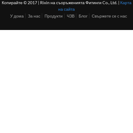
Копирайте © 2017 | Rixin на съоръженията Фитинги Co., Ltd. |
Карта
на сайта
У дома
За нас
Продукти
ЧЗВ
Блог
Свържете се с нас