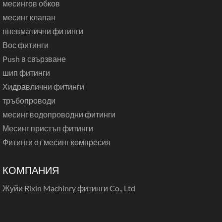
месингов обков
месинг клапан
пневматични фитинги
Вос фитинги
Push в свързване
шип фитинги
Хидравлични фитинги
тръбопроводи
месинг водопроводни фитинги
Месинг пристъп фитинги
Фитинги от месинг компресия
КОМПАНИЯ
Жуйи Rixin Machinry фитинги Co., Ltd