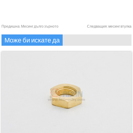
Предишна:
Месинг дълго зърното
Следващия:
месинг втулка
Може би искате да