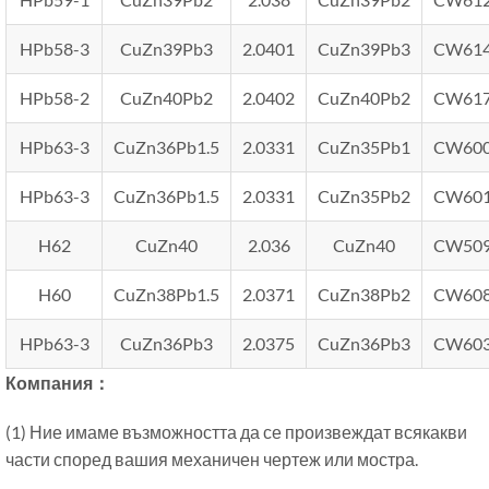
HPb58-3
CuZn39Pb3
2.0401
CuZn39Pb3
CW61
HPb58-2
CuZn40Pb2
2.0402
CuZn40Pb2
CW61
HPb63-3
CuZn36Pb1.5
2.0331
CuZn35Pb1
CW60
HPb63-3
CuZn36Pb1.5
2.0331
CuZn35Pb2
CW60
H62
CuZn40
2.036
CuZn40
CW50
H60
CuZn38Pb1.5
2.0371
CuZn38Pb2
CW60
HPb63-3
CuZn36Pb3
2.0375
CuZn36Pb3
CW60
Компания：
(1) Ние имаме възможността да се произвеждат всякакви
части според вашия механичен чертеж или мостра.