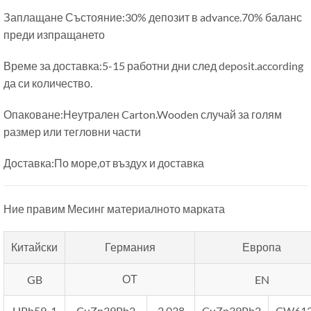
Заплащане Състояние:30% депозит в advance.70% баланс
преди изпращането
Време за доставка:5-15 работни дни след deposit.according
да си количество.
Опаковане:Неутрален Carton.Wooden случай за голям
размер или тегловни части
Доставка:По море,от въздух и доставка
Ние правим Месинг материалното марката
Китайски
Германия
Европа
ОТ
GB
EN
HPb59-1
CuZn39Pb2
2.038
CuZn39Pb2
CW61