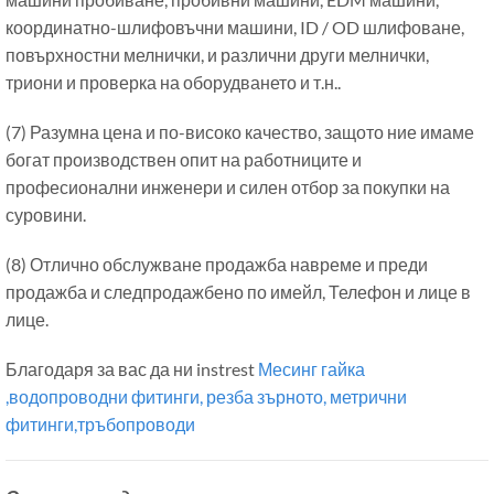
координатно-шлифовъчни машини, ID / OD шлифоване,
повърхностни мелнички, и различни други мелнички,
триони и проверка на оборудването и т.н..
(7) Разумна цена и по-високо качество, защото ние имаме
богат производствен опит на работниците и
професионални инженери и силен отбор за покупки на
суровини.
(8) Отлично обслужване продажба навреме и преди
продажба и следпродажбено по имейл, Телефон и лице в
лице.
Благодаря за вас да ни instrest
Месинг гайка
,водопроводни фитинги, резба зърното, метрични
фитинги,тръбопроводи