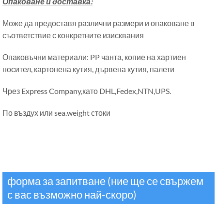
Опаковане и доставка:
Може да предоставя различни размери и опаковане в
съответствие с конкретните изисквания
Опаковъчни материали: PP чанта, копие на хартиен
носител, картонена кутия, дървена кутия, палети
Чрез Express Company,като DHL,Fedex,NTN,UPS.
По въздух или sea.weight стоки
форма за запитване (ние ще се свържем
с вас възможно най-скоро)