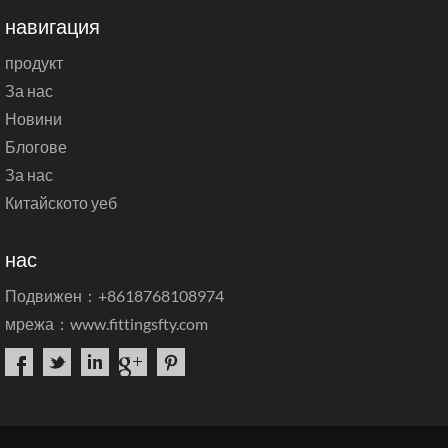
навигация
продукт
За нас
Новини
Блогове
За нас
Китайското уеб
нас
Подвижен：+8618768108974
мрежа：
www.fittingsfty.com