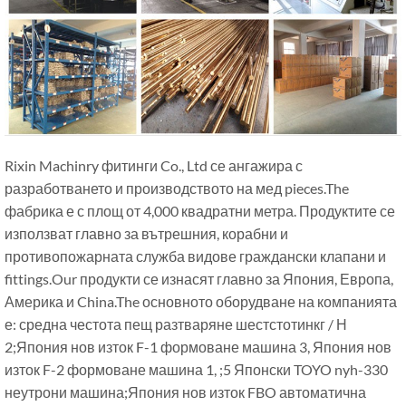
Rixin Machinry фитинги Co., Ltd се ангажира с
разработването и производството на мед pieces.The
фабрика е с площ от 4,000 квадратни метра. Продуктите се
използват главно за вътрешния, корабни и
противопожарната служба видове граждански клапани и
fittings.Our продукти се изнасят главно за Япония, Европа,
Америка и China.The основното оборудване на компанията
е: средна честота пещ разтваряне шестстотинкг / Н
2;Япония нов изток F-1 формоване машина 3, Япония нов
изток F-2 формоване машина 1, ;5 Японски TOYO nyh-330
неутрони машина;Япония нов изток FBO автоматична