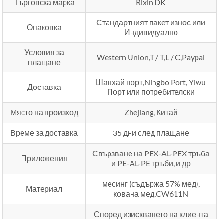
Търговска марка
Rixin DK
Стандартният пакет износ или
Опаковка
Индивидуално
Условия за
Western Union,T / T,L / C,Paypal
плащане
Шанхай порт,Ningbo Port, Yiwu
Доставка
Порт или потребителски
Място на произход
Zhejiang, Китай
Време за доставка
35 дни след плащане
Свързване на PEX-AL-PEX тръба
Приложения
и PE-AL-PE тръби, и др
месинг (съдържа 57% мед),
Материал
кована мед,CW611N
Според изискването на клиента