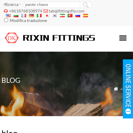
-Ricerca -
+8618768108974
tab@fittingsfty.com


Modifica traduzione
BLOG
»Blog
