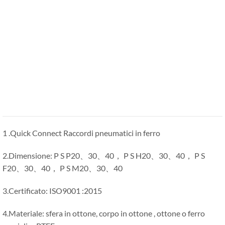
1 .Quick Connect Raccordi pneumatici in ferro
2.Dimensione: P S P20、30、40， P S H20、30、40， P S
F20、30、40， P S M20、30、40
3.Certificato: ISO9001 :2015
4.Materiale: sfera in ottone, corpo in ottone , ottone o ferro