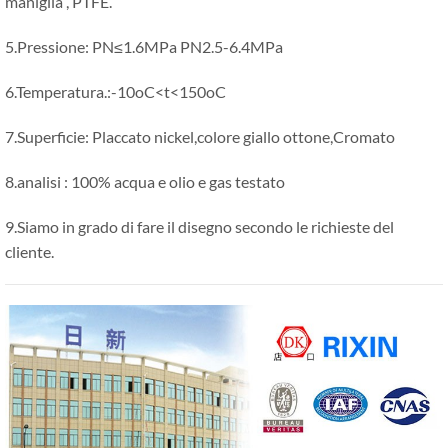
maniglia , PTFE.
5.Pressione: PN≤1.6MPa PN2.5-6.4MPa
6.Temperatura.:-10oC<t<150oC
7.Superficie: Placcato nickel,colore giallo ottone,Cromato
8.analisi : 100% acqua e olio e gas testato
9.Siamo in grado di fare il disegno secondo le richieste del
cliente.