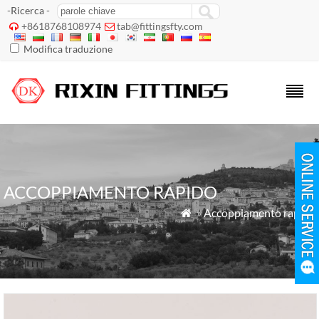
-Ricerca -
+8618768108974
tab@fittingsfty.com


Modifica traduzione
ACCOPPIAMENTO RAPIDO
»
Accoppiamento rapido
