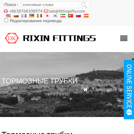
-Поиск -
+8618768108974
tab@fittingsfty.com


Редактирование перевода
ТОРМОЗНЫЕ ТРУБКИ
»Тормозные трубки
