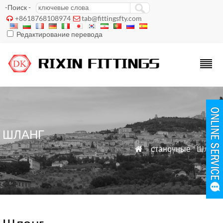
-Поиск -
+8618768108974
tab@fittingsfty.com


Редактирование перевода
ШЛАНГ
»
станочные
" Шланг
