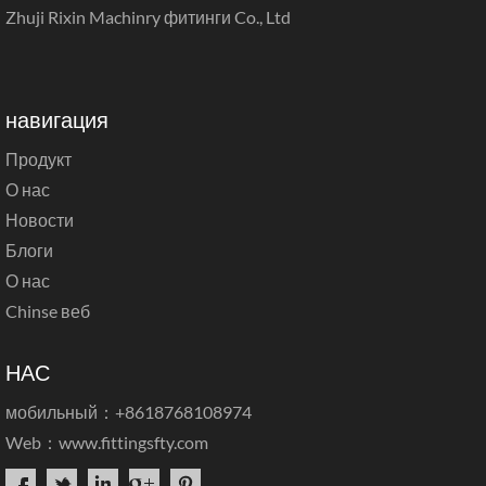
Zhuji Rixin Machinry фитинги Co., Ltd
навигация
Продукт
О нас
Новости
Блоги
О нас
Chinse веб
НАС
мобильный：+8618768108974
Web：
www.fittingsfty.com