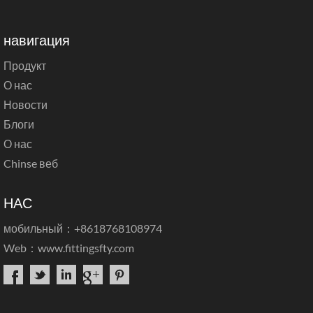
навигация
Продукт
О нас
Новости
Блоги
О нас
Chinse веб
НАС
мобильный：+8618768108974
Web：
www.fittingsfty.com