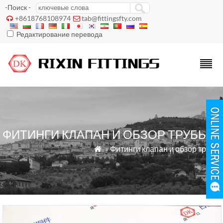
-Поиск -
+8618768108974
tab@fittingsfty.com


Редактирование перевода
ФИТИНГИ КЛАПАН И ОБЗОР ТРУБЫ
»
Фитинги клапан и обзор трубы
