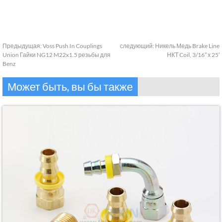
Предыдущая:
Voss Push In Couplings
следующий:
Никель Медь Brake Line
Union Гайки NG12 M22x1.5 резьбы для
НКТ Coil, 3/16″ х 25′
Benz
Может быть, вы бы также