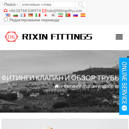
-Поиск -
+8618768108974
tab@fittingsfty.com


Редактирование перевода
ФИТИНГИ КЛАПАН И ОБЗОР ТРУБЫ
»
Фитинги клапан и обзор трубы
