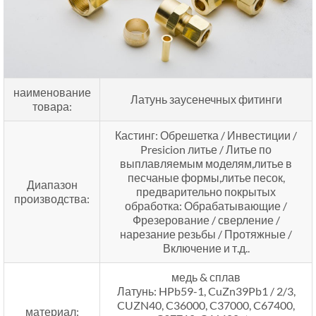
наименование
Латунь заусенечных фитинги
товара:
Кастинг: Обрешетка / Инвестиции /
Presicion литье / Литье по
выплавляемым моделям,литье в
песчаные формы,литье песок,
Диапазон
предварительно покрытых
производства:
обработка: Обрабатывающие /
Фрезерование / сверление /
нарезание резьбы / Протяжные /
Включение и т.д..
медь & сплав
Латунь: HPb59-1, CuZn39Pb1 / 2/3,
CUZN40, C36000, C37000, C67400,
материал: